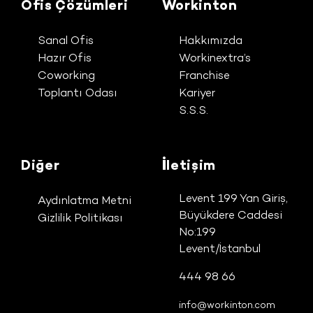
Ofis Çözümleri
Workinton
Sanal Ofis
Hakkımızda
Hazır Ofis
Workinextra’s
Coworking
Franchise
Toplantı Odası
Kariyer
S.S.S.
Diğer
İletişim
Levent 199 Yan Giriş,
Aydınlatma Metni
Büyükdere Caddesi
Gizlilik Politikası
No:199
Levent/İstanbul
444 98 66
info@workinton.com