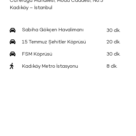
Caferağa Mahallesi, Moda Caddesi, No:5
Kadıköy – İstanbul
Sabiha Gökçen Havalimanı
30 dk.
15 Temmuz Şehitler Köprüsü
20 dk.
FSM Köprüsü
30 dk.
Kadıköy Metro İstasyonu
8 dk.