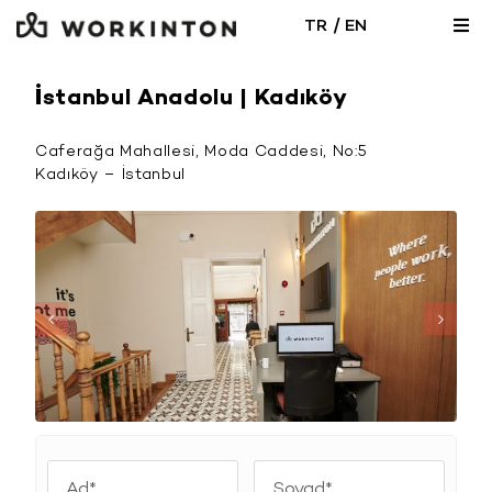
Skip
/
TR
EN
Togg
to
Navi
content
İstanbul Anadolu | Kadıköy
Caferağa Mahallesi, Moda Caddesi, No:5
Kadıköy – İstanbul