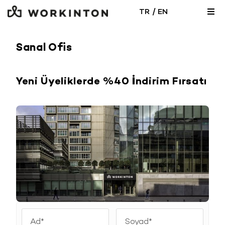
Skip
/
TR
EN
Togg
to
Navi
content
Sanal Ofis
Yeni Üyeliklerde %40 İndirim Fırsatı