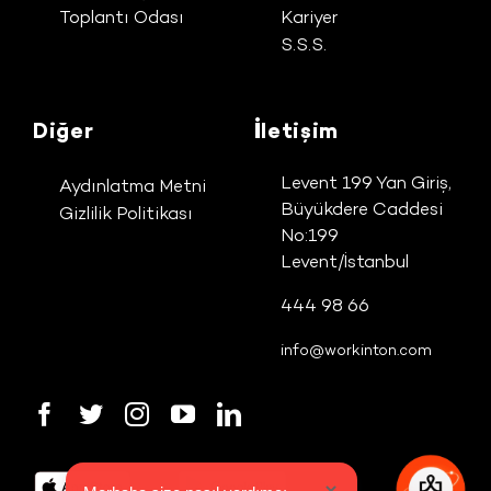
Toplantı Odası
Kariyer
S.S.S.
Diğer
İletişim
Levent 199 Yan Giriş,
Aydınlatma Metni
Büyükdere Caddesi
Gizlilik Politikası
No:199
Levent/İstanbul
444 98 66
info@workinton.com