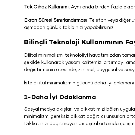
Tek Cihaz Kullanımı:
Aynı anda birden fazla ekran 
Ekran Süresi Sınırlandırması:
Telefon veya diğer uy
aşmadan günlük takibinizi yapabilirsiniz.
Bilinçli Teknoloji Kullanımının F
Dijital minimalizm, teknolojiyi hayatımızdan tamam
şekilde kullanarak yaşam kalitemizi artırmayı amaç
değiştirmenin ötesinde, zihinsel, duygusal ve sosy
İşte dijital minimalizmin gücünü daha iyi anlaman
1-Daha İyi Odaklanma
Sosyal medya akışları ve dikkatimizi bölen uygulama 
minimalizm, gereksiz dikkat dağıtıcı unsurları or
Dikkatinizi dağıtmayan bir dijital ortamda çalışmak