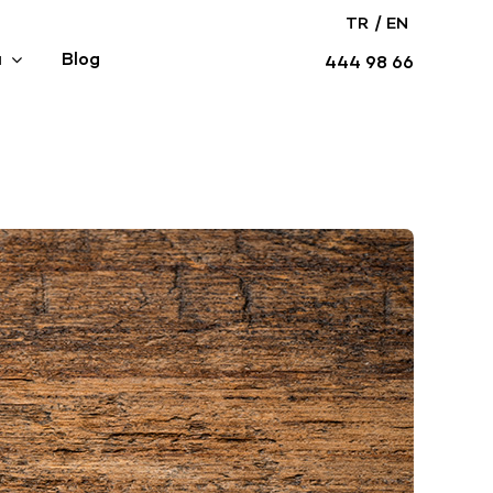
/
TR
EN
ı
Blog
444 98 66