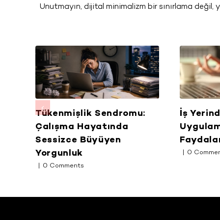
Unutmayın, dijital minimalizm bir sınırlama değil,
Tükenmişlik Sendromu:
İş Yerin
eri
Çalışma Hayatında
Uygulam
Sessizce Büyüyen
Faydala
Yorgunluk
|
0 Comme
|
0 Comments