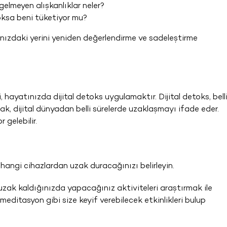
elmeyen alışkanlıklar neler?
yoksa beni tüketiyor mu?
tınızdaki yerini yeniden değerlendirme ve sadeleştirme
i, hayatınızda dijital detoks uygulamaktır. Dijital detoks, bell
rak, dijital dünyadan belli sürelerde uzaklaşmayı ifade eder.
 gelebilir.
 hangi cihazlardan uzak duracağınızı belirleyin.
uzak kaldığınızda yapacağınız aktiviteleri araştırmak ile
editasyon gibi size keyif verebilecek etkinlikleri bulup