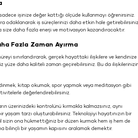
a
 sadece işinize değer kattığı ölçüde kullanmayı öğrenirsiniz.
odaklanarak iş süreçlerinizi daha etkin hale getirebilirsiniz
 size daha fazla enerji ve motivasyon kazandıracaktır.
 Daha Fazla Zaman Ayırma
üreyi sınırlandırarak, gerçek hayattaki ilişkilere ve kendinize
z yüze daha kaliteli zaman geçirebilirsiniz. Bu da ilişkilerinizi
 edinmek, kitap okumak, spor yapmak veya meditasyon gibi
ivitelerle değerlendirebilirsiniz.
ların üzerinizdeki kontrolünü kırmakla kalmazsınız, aynı
 yaşam tarzı oluşturabilirsiniz. Teknolojiyi hayatınızın bir
il sizin ona hükmettiğiniz bir düzen kurmak hem iş hem de
a bilinçli bir yaşamın kapısını aralamak demektir.