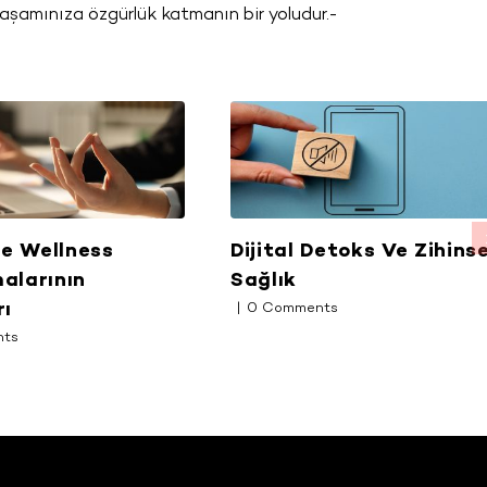
 yaşamınıza özgürlük katmanın bir yoludur.-
de Wellness
Dijital Detoks Ve Zihinse
alarının
Sağlık
rı
|
0 Comments
nts