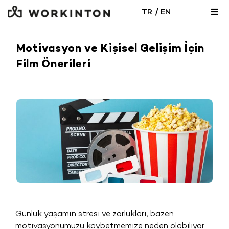
Skip
/
TR
EN
Togg
to
Navi
content
444 98 66
Motivasyon ve Kişisel Gelişim İçin
Film Önerileri
EN
Lokasyonlar
Ofis Çözümleri
Toplantı Odası
Blog
Günlük yaşamın stresi ve zorlukları, bazen
motivasyonumuzu kaybetmemize neden olabiliyor.