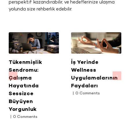
perspektif kazandırabilir, ve hedeflerinize ulaşma
yolunda size rehberlik edebilir.
Tükenmişlik
İş Yerinde
Sendromu:
Wellness
Çalışma
Uygulamalarının
Hayatında
Faydaları
Sessizce
|
0 Comments
Büyüyen
Yorgunluk
|
0 Comments