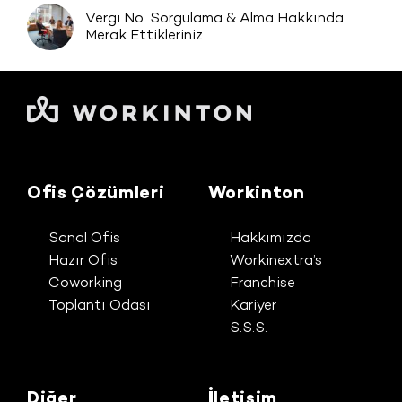
Vergi No. Sorgulama & Alma Hakkında
Merak Ettikleriniz
Ofis Çözümleri
Workinton
Sanal Ofis
Hakkımızda
Hazır Ofis
Workinextra’s
Coworking
Franchise
Toplantı Odası
Kariyer
S.S.S.
Diğer
İletişim