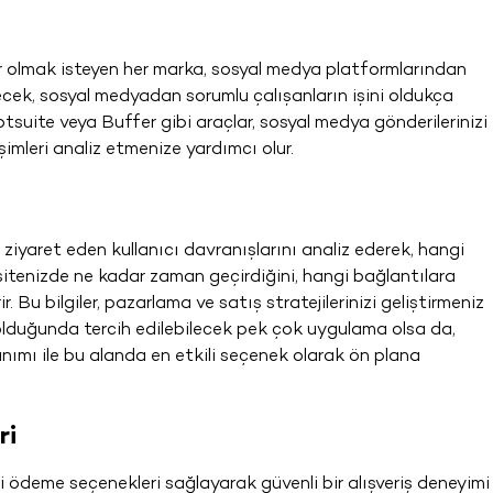
ar olmak isteyen her marka, sosyal medya platformlarından
ilecek, sosyal medyadan sorumlu çalışanların işini oldukça
suite veya Buffer gibi araçlar, sosyal medya gönderilerinizi
imleri analiz etmenize yardımcı olur.
e ziyaret eden kullanıcı davranışlarını analiz ederek, hangi
n sitenizde ne kadar zaman geçirdiğini, hangi bağlantılara
. Bu bilgiler, pazarlama ve satış stratejilerinizi geliştirmeniz
u olduğunda tercih edilebilecek pek çok uygulama olsa da,
nımı ile bu alanda en etkili seçenek olarak ön plana
ri
li ödeme seçenekleri sağlayarak güvenli bir alışveriş deneyimi