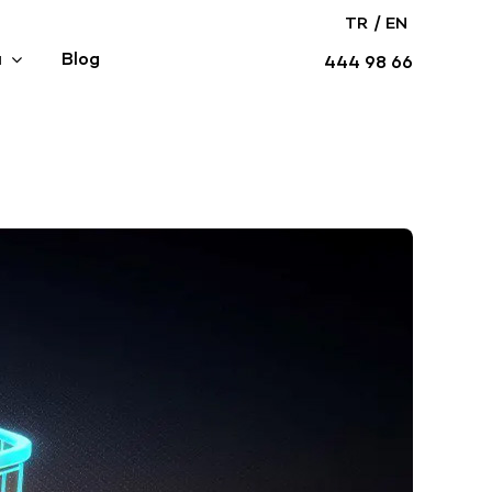
/
TR
EN
ı
Blog
444 98 66