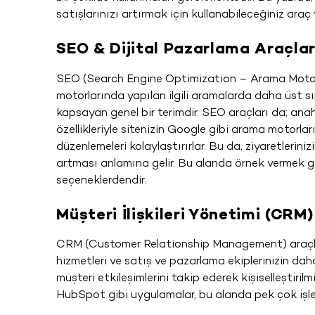
satışlarınızı artırmak için kullanabileceğiniz ar
SEO & Dijital Pazarlama Araçlar
SEO (Search Engine Optimization – Arama Motoru 
motorlarında yapılan ilgili aramalarda daha üst 
kapsayan genel bir terimdir. SEO araçları da; anaht
özellikleriyle sitenizin Google gibi arama motorl
düzenlemeleri kolaylaştırırlar. Bu da, ziyaretlerini
artması anlamına gelir. Bu alanda örnek vermek g
seçeneklerdendir.
Müşteri İlişkileri Yönetimi (CRM)
CRM (Customer Relationship Management) araçları,
hizmetleri ve satış ve pazarlama ekiplerinizin daha
müşteri etkileşimlerini takip ederek kişiselleştir
HubSpot gibi uygulamalar, bu alanda pek çok işlet