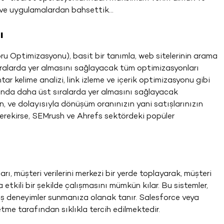
aç ve uygulamalardan bahsettik…
ı
Optimizasyonu), basit bir tanımla, web sitelerinin arama
sıralarda yer almasını sağlayacak tüm optimizasyonları
ar kelime analizi, link izleme ve içerik optimizasyonu gibi
arında daha üst sıralarda yer almasını sağlayacak
zin, ve dolayısıyla dönüşüm oranınızın yani satışlarınızın
erekirse, SEMrush ve Ahrefs sektördeki popüler
 müşteri verilerini merkezi bir yerde toplayarak, müşteri
 etkili bir şekilde çalışmasını mümkün kılar. Bu sistemler,
ilmiş deneyimler sunmanıza olanak tanır. Salesforce veya
me tarafından sıklıkla tercih edilmektedir.