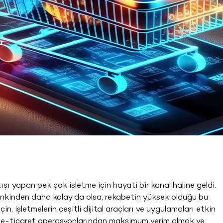
şı yapan pek çok işletme için hayati bir kanal haline geldi.
mankinden daha kolay da olsa, rekabetin yüksek olduğu bu
, işletmelerin çeşitli dijital araçları ve uygulamaları etkin
a, e-ticaret operasyonlarından maksimum verim almak ve