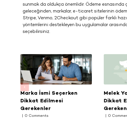
sunmak da oldukça önemlidir. Ödeme esnasında ç
geleceğinden, markalar, e-ticaret sitelerinin ödem
Stripe, Venmo, 2Checkout gibi popüler farklı hazı
yöntemlerini destekleyen bu uygulamalar arasında
seçebilirsiniz.
ham
Marka İsmi Seçerken
Melek Ya
i
Dikkat Edilmesi
Dikkat E
Gerekenler
Gereken
|
0 Comments
|
0 Comme