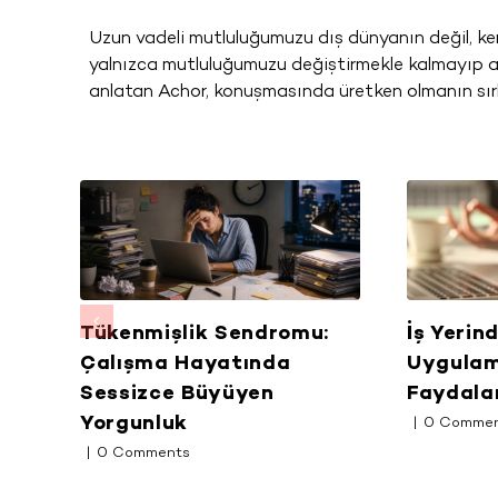
Uzun vadeli mutluluğumuzu dış dünyanın değil, kend
yalnızca mutluluğumuzu değiştirmekle kalmayıp as
anlatan Achor, konuşmasında üretken olmanın sırla
sel
Tükenmişlik Sendromu:
İş Yerin
Çalışma Hayatında
Uygulam
Sessizce Büyüyen
Faydala
Yorgunluk
|
0 Comme
|
0 Comments