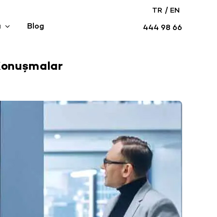
/
TR
EN
ı
Blog
444 98 66
 Konuşmalar