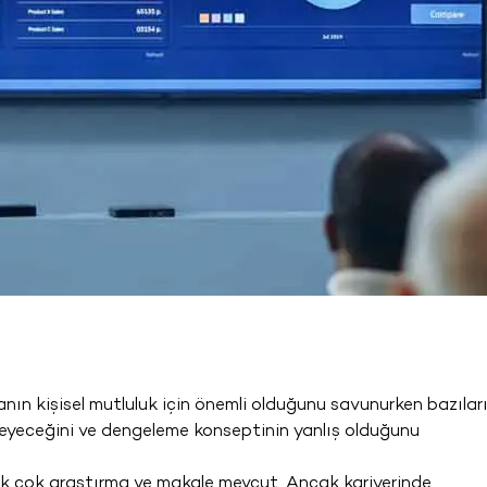
anın kişisel mutluluk için önemli olduğunu savunurken bazılar
lemeyeceğini ve dengeleme konseptinin yanlış olduğunu
ek çok araştırma ve makale mevcut. Ancak kariyerinde