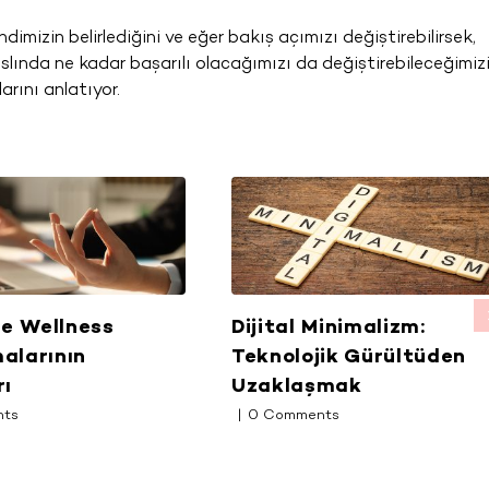
imizin belirlediğini ve eğer bakış açımızı değiştirebilirsek,
lında ne kadar başarılı olacağımızı da değiştirebileceğimiz
rını anlatıyor.
de Wellness
Dijital Minimalizm:
alarının
Teknolojik Gürültüden
rı
Uzaklaşmak
nts
|
0 Comments